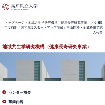
ペ
メ
ー
ニ
ジ
ュ
の
ー
先
を
トップページ
>
地域共生学研究機構（健康長寿研究事業）
>
令和3
頭
飛
年度前期「訪問看護スタートアップ研修」中山間枠・全域枠修了式
で
ば
の報告
す。
し
て
地域共生学研究機構（健康長寿研究事業）
本
文
へ
本
センター概要
文
事業内容