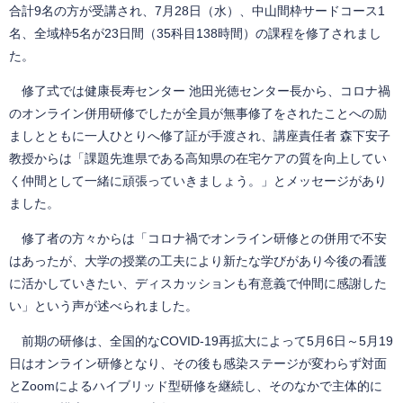
合計9名の方が受講され、7月28日（水）、中山間枠サードコース1
名、全域枠5名が23日間（35科目138時間）の課程を修了されまし
た。
修了式では健康長寿センター 池田光徳センター長から、コロナ禍
のオンライン併用研修でしたが全員が無事修了をされたことへの励
ましとともに一人ひとりへ修了証が手渡され、講座責任者 森下安子
教授からは「課題先進県である高知県の在宅ケアの質を向上してい
く仲間として一緒に頑張っていきましょう。」とメッセージがあり
ました。
修了者の方々からは「コロナ禍でオンライン研修との併用で不安
はあったが、大学の授業の工夫により新たな学びがあり今後の看護
に活かしていきたい、ディスカッションも有意義で仲間に感謝した
い」という声が述べられました。
前期の研修は、全国的なCOVID-19再拡大によって5月6日～5月19
日はオンライン研修となり、その後も感染ステージが変わらず対面
とZoomによるハイブリッド型研修を継続し、そのなかで主体的に