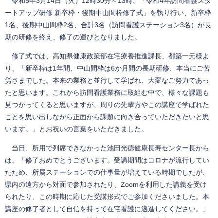
令和5年3月14日（火）12時30分～13時、「令和4年訪問看護スタ
ートアップ研修 新卒枠・後期中山間枠修了式」を執り行い、新卒枠
1名、後期中山間枠2名、合計3名（訪問看護ステーション3名）が長
期の研修を終え、修了の運びとなりました。
修了式では、高知県健康政策部在宅療養推進課長、都築一元様よ
り、「新卒枠は1年間、中山間枠は6か月間の長期研修、本当にご苦
労さまでした。本来の業務と並行して学ばれ、大変なご努力であっ
たと思います。これから訪問看護業務に取組む中で、様々な課題も
見つかってくると思いますが、周りの先輩方やこの講座で学ばれた
ことを思い出しながら正面から課題に向き合っていただきたいと思
います。」とお祝いの言葉をいただきました。
当日、所用で列席できなかった池田光徳健康長寿センター長から
は、「修了おめでとうございます。受講期間はコロナが流行してい
たため、所属ステーションでの仕事量が増えている時期でしたが、
県内の遠方から対面で参加されたり、Zoomを利用した講義を受け
られたり、この時期に応じた受講形式でご参加くださいました。本
講座の修了者として自信を持って在宅看護に邁進してください。」