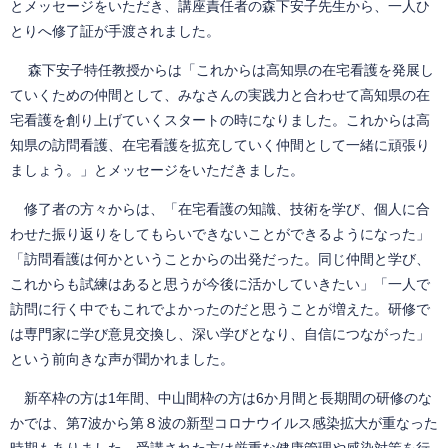
とメッセージをいただき、講座責任者の森下安子先生から、一人ひ
とりへ修了証が手渡されました。
森下安子特任教授からは「これからは高知県の在宅看護を発展し
ていくための仲間として、みなさんの実践力と合わせて高知県の在
宅看護を創り上げていくスタートの時になりました。これからは高
知県の訪問看護、在宅看護を拡充していく仲間として一緒に頑張り
ましょう。」とメッセージをいただきました。
修了者の方々からは、「在宅看護の知識、技術を学び、個人に合
わせた振り返りをしてもらいできないことができるようになった」
「訪問看護は何かということからの出発だった。同じ仲間と学び、
これからも試練はあると思うが今後に活かしていきたい」「一人で
訪問に行く中でもこれでよかったのだと思うことが増えた。研修で
は専門家に学び意見交換し、深い学びとなり、自信につながった」
という前向きな声が聞かれました。
新卒枠の方は1年間、中山間枠の方は6か月間と長期間の研修のな
かでは、第7波から第８波の新型コロナウイルス感染拡大が重なった