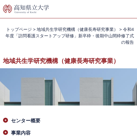
ペ
メ
ー
ニ
ジ
ュ
の
ー
先
を
トップページ
>
地域共生学研究機構（健康長寿研究事業）
>
令和4
頭
飛
年度「訪問看護スタートアップ研修」新卒枠・後期中山間枠修了式
で
ば
の報告
す。
し
て
地域共生学研究機構（健康長寿研究事業）
本
文
へ
本
センター概要
文
事業内容