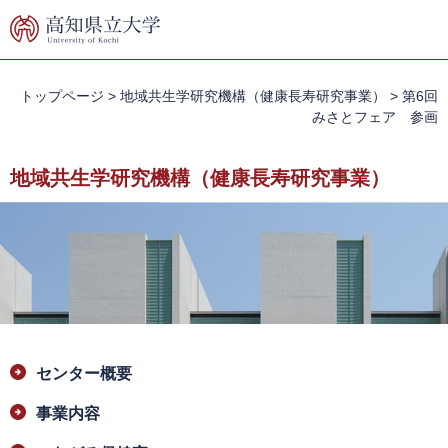
ペ
メ
ー
ニ
ジ
ュ
の
ー
先
を
トップページ
>
地域共生学研究機構（健康長寿研究事業）
>
第6回
頭
飛
みさとフェア 参画
で
ば
す。
し
地域共生学研究機構（健康長寿研究事業）
て
本
文
へ
本
センター概要
文
事業内容