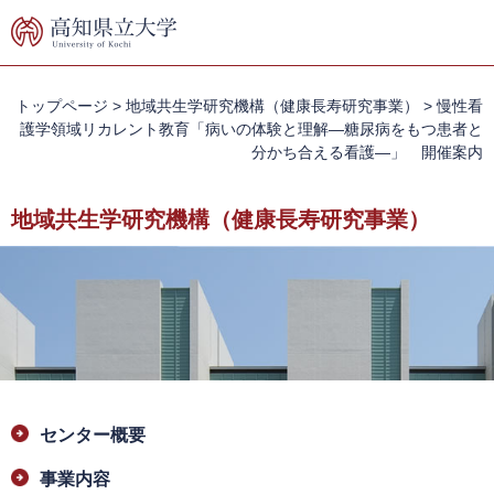
ペ
メ
ー
ニ
ジ
ュ
の
ー
先
を
トップページ
>
地域共生学研究機構（健康長寿研究事業）
>
慢性看
頭
飛
護学領域リカレント教育「病いの体験と理解―糖尿病をもつ患者と
で
ば
分かち合える看護―」 開催案内
す。
し
て
地域共生学研究機構（健康長寿研究事業）
本
文
へ
本
センター概要
文
事業内容