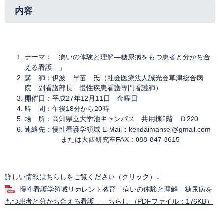
内容
テーマ：「病いの体験と理解―糖尿病をもつ患者と分かち合
える看護―」
講 師：伊波 早苗 氏（社会医療法人誠光会草津総合病
院 副看護部長 慢性疾患看護専門看護師）
開催日：平成27年12月11日 金曜日
時 間：午後18分から20時
場 所：高知県立大学池キャンパス 共用棟2階 Ｄ220
連絡先：慢性看護学領域 E-Mail：kendaimansei@gmail.com
または大西研究室FAX：088-847-8615
詳しい情報はちらしをご覧ください（クリック）↓
慢性看護学領域リカレント教育「病いの体験と理解―糖尿病を
もつ患者と分かち合える看護―」ちらし （PDFファイル：176KB）