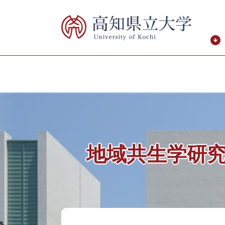
ペ
メ
ー
ニ
ジ
ュ
の
ー
先
を
頭
飛
で
ば
す。
し
て
本
文
へ
地域共生学研
本