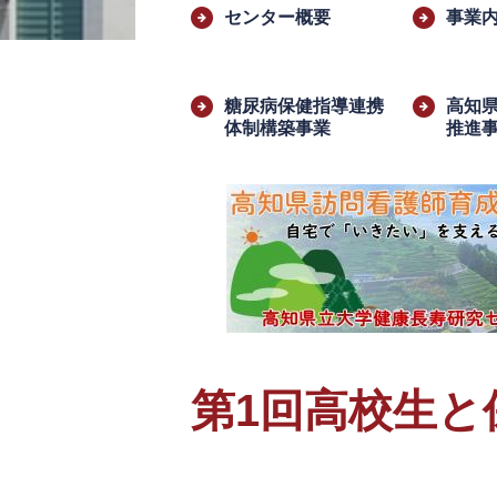
文
センター概要
事業
糖尿病保健指導連携
高知
体制構築事業
推進
第1回高校生