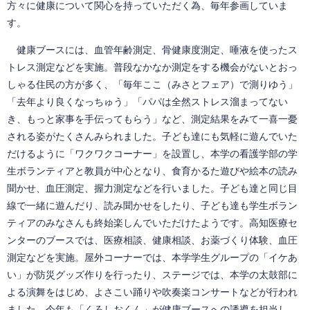
方々に健康について関心を持っていただく為、毎年参画していま
す。
健康ブースには、血管年齢測定、骨健康度測定、唾液を使ったス
トレス測定などを実施。普段なかなか測定をする機会がないとおっ
しゃる住民の方が多く、「毎年ここ（みさとフェア）で測りゆう」
「去年より良くなっちゅう」「パパは全然ストレス溜まってない
き、もっと家事を手伝ってもらう」など、測定結果をみて一喜一憂
される姿がたくさんみられました。子ども達にも気軽に遊んでいた
だけるように「ワクワクコーナー」を設置し、本学の看護学部の学
生ボランティアと教員が中心となり、食育かるた遊びや絵本の読み
聞かせ、血圧測定、握力測定などを行いました。子ども達と同じ目
線で一緒に遊んだり、読み聞かせをしたり、子ども達も学生ボラン
ティアのみなさんも終始楽しんでいただけたようです。高知医療セ
ンターのブースでは、医療相談、健康相談、お薬づくり体験、血圧
測定などを実施。屋外コーナーでは、本学学生グループの「イケあ
い」が防災グッズ作りを行ったり、ステージでは、本学の太鼓部に
よる演舞をはじめ、よさこい踊りや吹奏楽コンサートなどが行われ
ました。今年も「くろしおくん」が健康ブースへの誘導を担当し、