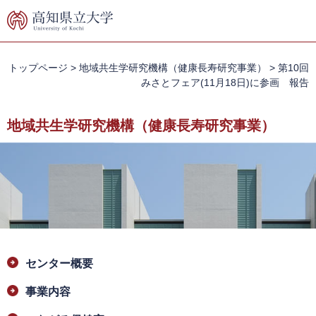
ペ
メ
ー
ニ
ジ
ュ
の
ー
先
を
トップページ
>
地域共生学研究機構（健康長寿研究事業）
>
第10回
頭
飛
みさとフェア(11月18日)に参画 報告
で
ば
す。
し
地域共生学研究機構（健康長寿研究事業）
て
本
文
へ
本
センター概要
文
事業内容