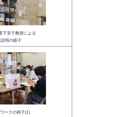
森下安子教授による
業説明の様子
ワークの様子(1)