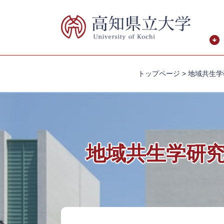
ペ
メ
ー
ニ
ジ
ュ
の
ー
先
を
頭
飛
トップページ
>
地域共生学
で
ば
す。
し
て
本
文
へ
地域共生学研
本