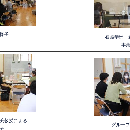
様子
看護学部 
事
美教授による
グループ
子