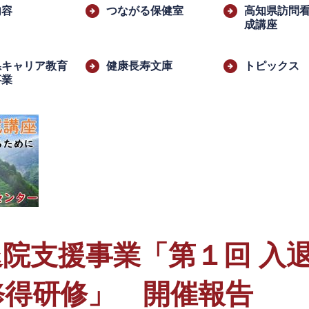
内容
つながる保健室
高知県訪問
成講座
県キャリア教育
健康長寿文庫
トピックス
事業
​
院支援事業「第１回 入
修得研修」 開催報告