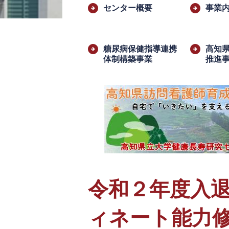
文
センター概要
事業
糖尿病保健指導連携
高知
体制構築事業
推進
令和２年度入退
ィネート能力