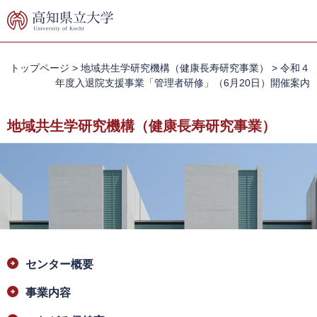
ペ
メ
ー
ニ
ジ
ュ
の
ー
先
を
トップページ
>
地域共生学研究機構（健康長寿研究事業）
>
令和４
頭
飛
年度入退院支援事業「管理者研修」（6月20日）開催案内
で
ば
す。
し
地域共生学研究機構（健康長寿研究事業）
て
本
文
へ
本
センター概要
文
事業内容