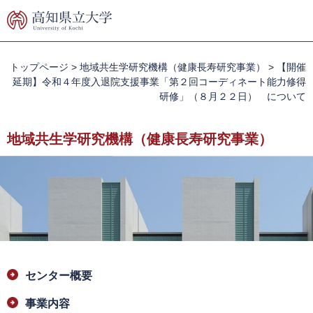
ペ
メ
ー
ニ
ジ
ュ
の
ー
先
を
トップページ
>
地域共生学研究機構（健康長寿研究事業）
>
【開催
頭
飛
延期】令和４年度入退院支援事業「第２回コーディネート能力修得
で
ば
研修」（８月２２日） について
す。
し
て
地域共生学研究機構（健康長寿研究事業）
本
文
へ
本
センター概要
文
事業内容