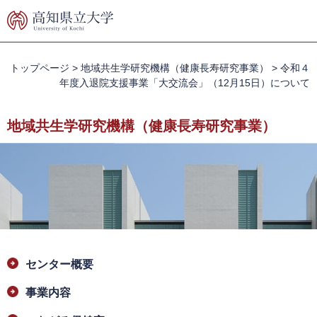
ペ
メ
ー
ニ
ジ
ュ
の
ー
先
を
トップページ
>
地域共生学研究機構（健康長寿研究事業）
>
令和４
頭
飛
年度入退院支援事業「大交流会」（12月15日）について
で
ば
す。
し
地域共生学研究機構（健康長寿研究事業）
て
本
文
へ
本
センター概要
文
事業内容