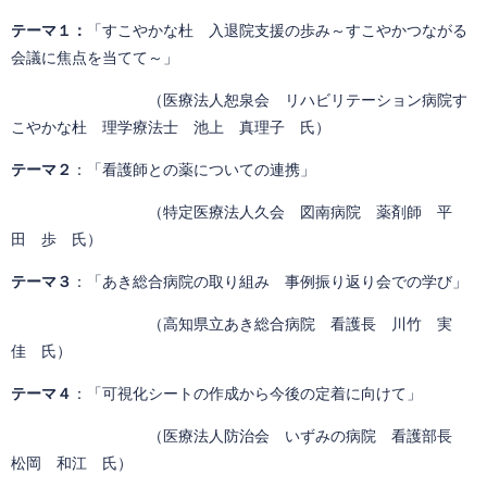
​テーマ１：
「すこやかな杜 入退院支援の歩み～すこやかつながる
会議に焦点を当てて～」
（医療法人恕泉会 リハビリテーション病院す
こやかな杜 理学療法士 池上 真理子 氏）
テーマ２
：「看護師との薬についての連携」
（特定医療法人久会 図南病院 薬剤師 平
田 歩 氏）
テーマ３
：「あき総合病院の取り組み 事例振り返り会での学び」
（高知県立あき総合病院 看護長 川竹 実
佳 氏）
テーマ４
：「可視化シートの作成から今後の定着に向けて」
（医療法人防治会 いずみの病院 看護部長
松岡 和江 氏）