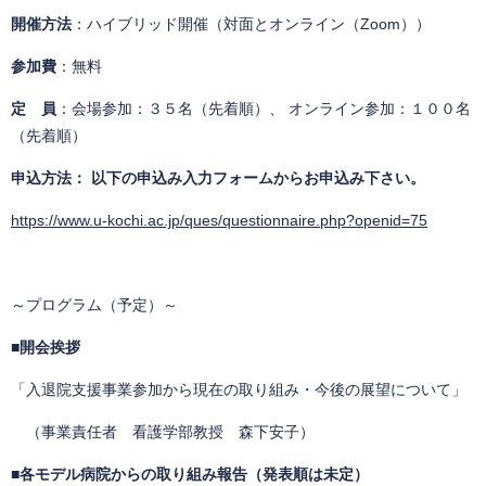
​開催方法
：ハイブリッド開催（対面とオンライン（Zoom））
参加費
：無料
定 員
：会場参加：３５名（先着順）、 オンライン参加：１００名
（先着順）
申込方法： 以下の申込み入力フォームからお申込み下さい。
https://www.u-kochi.ac.jp/ques/questionnaire.php?openid=75
～プログラム（予定）～
■
開会挨拶
「入退院支援事業参加から現在の取り組み・今後の展望について」
（事業責任者 看護学部教授 森下安子）
■
各モデル病院からの取り組み報告（発表順は未定）