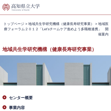
ペ
メ
ー
ニ
ジ
ュ
の
ー
先
を
トップページ
>
地域共生学研究機構（健康長寿研究事業）
>
地域医
頭
飛
療フォーラム２０１２「Let'sチームケア進めよう多職種連携」 開
で
ば
催案内
す。
し
て
地域共生学研究機構（健康長寿研究事業）
本
文
へ
本
センター概要
文
事業内容