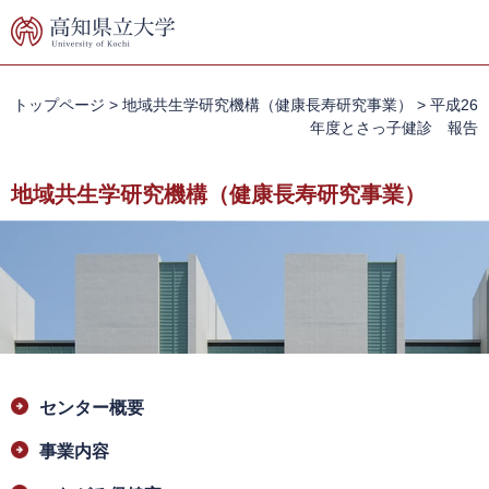
ペ
メ
ー
ニ
ジ
ュ
の
ー
先
を
トップページ
>
地域共生学研究機構（健康長寿研究事業）
>
平成26
頭
飛
年度とさっ子健診 報告
で
ば
す。
し
地域共生学研究機構（健康長寿研究事業）
て
本
文
へ
本
センター概要
文
事業内容