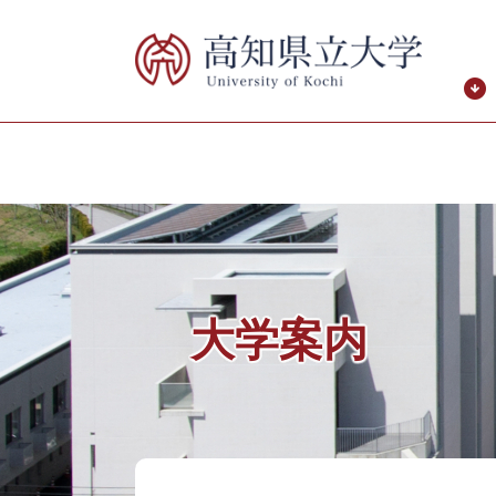
ペ
メ
ー
ニ
ジ
ュ
の
ー
先
を
頭
飛
で
ば
す。
し
て
本
文
へ
大学案内
本