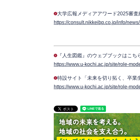
​大学広報メディアアワード2025
https://consult.nikkeibp.co.jp/info/new
『人生図鑑』のウェブブックはこち
https://www.u-kochi.ac.jp/site/role-mod
​​特設サイト「未来を切り拓く、卒
https://www.u-kochi.ac.jp/site/role-mode