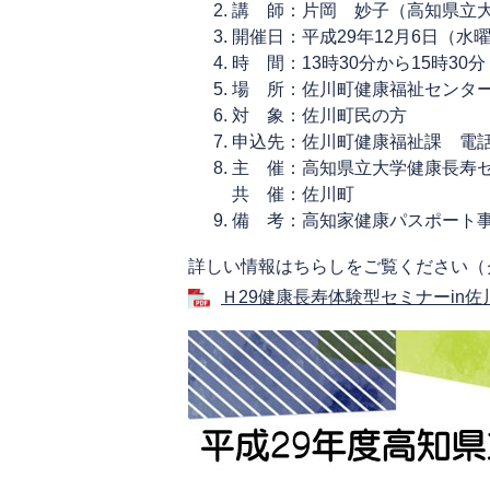
講 師：片岡 妙子（高知県立
開催日：平成29年12月6日（水
時 間：13時30分から15時30
場 所：佐川町健康福祉センター
対 象：佐川町民の
方
申込先：佐川町健康福祉課 電話：08
主 催：高知県立大学健康長寿
共 催：佐川町
備 考：高知家健康パスポート
詳しい情報はちらしをご覧ください（
Ｈ29健康長寿体験型セミナーin佐川