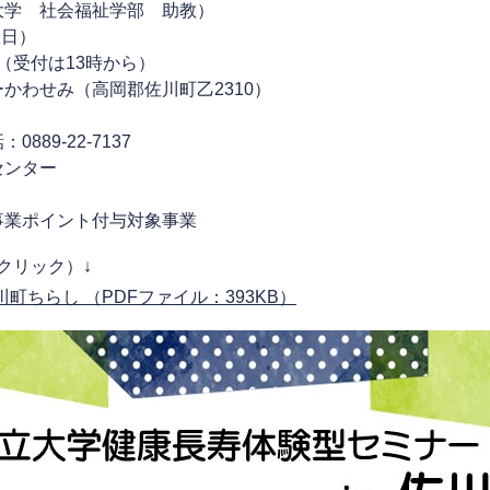
大学 社会福祉学部 助教）
曜日）
分（受付は13時から）
かわせみ（高岡郡佐川町乙2310）
89-22-7137
センター
事業ポイント付与対象事業
クリック）↓
町ちらし （PDFファイル：393KB）