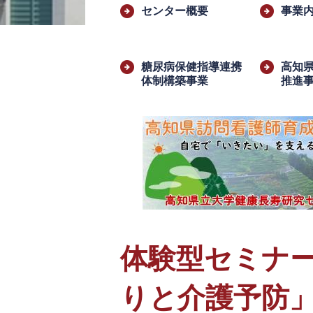
文
センター概要
事業
糖尿病保健指導連携
高知
体制構築事業
推進
体験型セミナー
りと介護予防