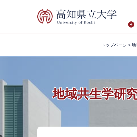
ペ
メ
ー
ニ
ジ
ュ
の
ー
先
を
頭
飛
トップページ
>
地
で
ば
す。
し
て
本
文
へ
地域共生学研
本