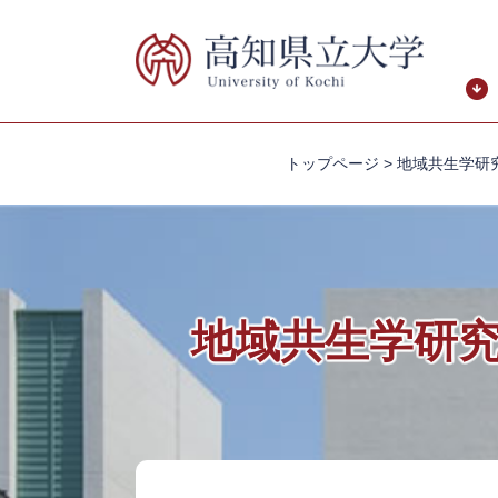
ペ
メ
ー
ニ
ジ
ュ
の
ー
先
を
頭
飛
トップページ
>
地域共生学研
で
ば
す。
し
て
本
文
へ
地域共生学研
本