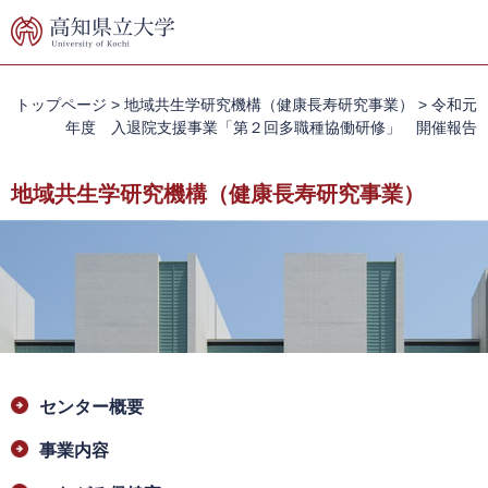
ペ
メ
ー
ニ
ジ
ュ
の
ー
先
を
トップページ
>
地域共生学研究機構（健康長寿研究事業）
>
令和元
頭
飛
年度 入退院支援事業「第２回多職種協働研修」 開催報告
で
ば
す。
し
地域共生学研究機構（健康長寿研究事業）
て
本
文
へ
本
センター概要
文
事業内容