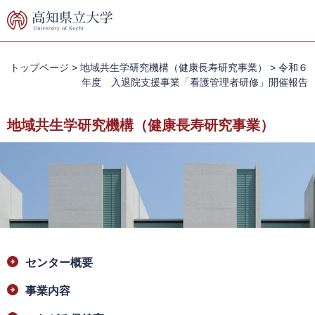
ペ
メ
ー
ニ
ジ
ュ
の
ー
先
を
トップページ
>
地域共生学研究機構（健康長寿研究事業）
>
令和６
頭
飛
年度 入退院支援事業「看護管理者研修」開催報告
で
ば
す。
し
地域共生学研究機構（健康長寿研究事業）
て
本
文
へ
本
センター概要
文
事業内容