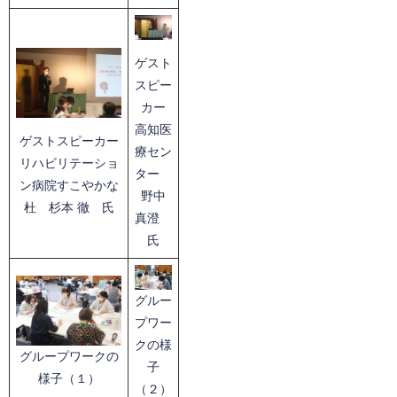
ゲスト
スピー
カー
高知医
ゲストスピーカー
療セン
リハビリテーショ
ター
ン病院すこやかな
野中
杜 杉本 徹 氏
真澄
氏
グルー
プワー
クの様
グループワークの
子
様子（１）
（２）