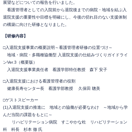
展望などについての報告を行いました。
看護管理者としての入院前から退院後までの病院・地域を結ぶ入
退院支援の重要性や目標を明確にし、今後の切れ目のない支援体制
の構築に向けた研修となりました。
【研修内容】
​□入退院支援事業の概要説明～看護管理者研修の位置づけ～
地域・病院・多職種協働型 入退院支援の仕組みづくりガイドライ
ンVer.3（概要版）
入退院支援事業責任者 看護学部特任教授 森下 安子
□入退院支援における看護管理者の役割
健康長寿センター長 看護学部教授 久保田 聰美
□ゲストスピーカー
(1)入退院支援の推進に 地域との協働が必要なわけ ～地域から学
んだ当院の課題をもとに～
リハビリテーション病院 すこやかな杜 リハビリテーション
科 科長 杉本 徹 氏