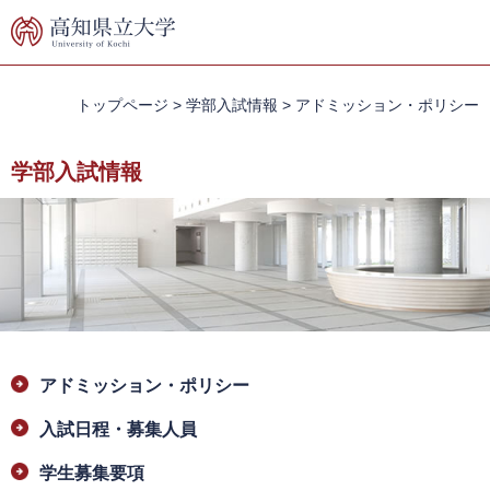
ペ
メ
ー
ニ
ジ
ュ
の
ー
先
を
トップページ
>
学部入試情報
>
アドミッション・ポリシー
頭
飛
で
ば
学部入試情報
す。
し
て
本
文
へ
本
アドミッション・ポリシー
文
入試日程・募集人員
学生募集要項