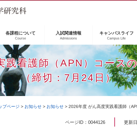
各課程について
入試関連情報
キャンパスライフ
Course
Admissions
Campus Life
度実践看護師（APN）コー
（締切：7月24日）
ップページ
>
お知らせ
>
お知らせ
>
2026年度 がん高度実践看護師（
本
ページID：0044126
更新日
文