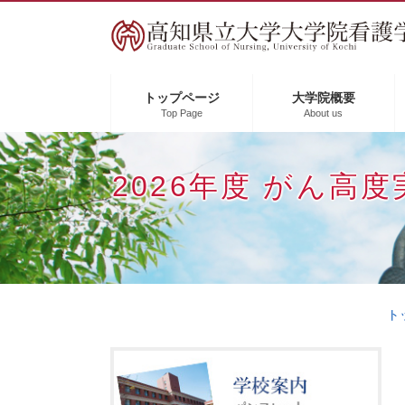
ペ
メ
ー
ニ
ジ
ュ
の
ー
先
を
トップページ
大学院概要
Top Page
About us
頭
飛
で
ば
す
し
2026年度 がん高
。
て
本
文
へ
ト