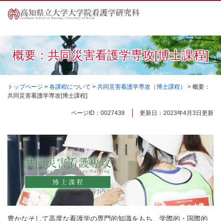
ペ
メ
ー
ニ
ジ
ュ
の
ー
先
を
概要：共同災害看護学専攻[博士課程]
頭
飛
で
ば
す
し
トップページ
>
各課程について
>
共同災害看護学専攻（博士課程）
>
概要：
。
て
共同災害看護学専攻[博士課程]
本
文
本
ページID：0027438
更新日：2023年4月3日更新
へ
文
豊かなそして高度な看護学の専門的知識をもち、学際的・国際的