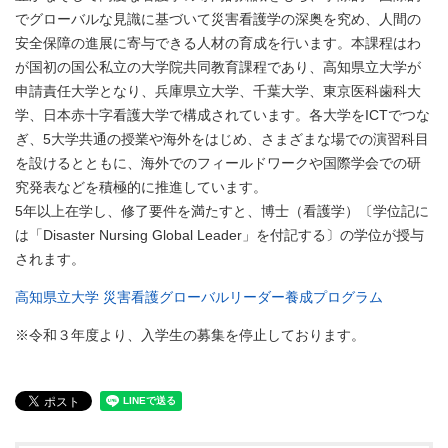
でグローバルな見識に基づいて災害看護学の深奥を究め、人間の
安全保障の進展に寄与できる人材の育成を行います。本課程はわ
が国初の国公私立の大学院共同教育課程であり、高知県立大学が
申請責任大学となり、兵庫県立大学、千葉大学、東京医科歯科大
学、日本赤十字看護大学で構成されています。各大学をICTでつな
ぎ、5大学共通の授業や海外をはじめ、さまざまな場での演習科目
を設けるとともに、海外でのフィールドワークや国際学会での研
究発表などを積極的に推進しています。
5年以上在学し、修了要件を満たすと、博士（看護学）〔学位記に
は「Disaster Nursing Global Leader」を付記する〕の学位が授与
されます。
高知県立大学 災害看護グローバルリーダー養成プログラム
※令和３年度より、入学生の募集を停止しております。