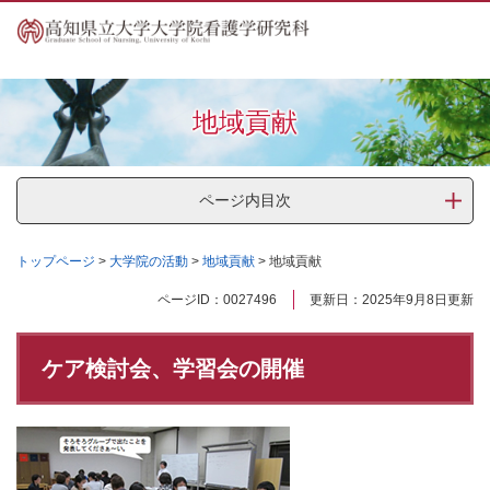
ペ
メ
ー
ニ
ジ
ュ
の
ー
先
を
地域貢献
頭
飛
で
ば
す
し
。
て
ページ内目次
本
文
トップページ
>
大学院の活動
>
地域貢献
>
地域貢献
へ
本
ページID：0027496
更新日：2025年9月8日更新
文
ケア検討会、学習会の開催