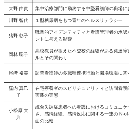
大野 由貴
集中治療部門に勤務する中堅看護師の職場に
川野 智代
１型糖尿病をもつ青年のヘルスリテラシー
職業的アイデンティティと看護管理者の承認
猪野 彰子
ントに与える影響
高校教員が捉えた不登校の経験がある発達障
岡林 聡子
ルとその関わり
尾﨑 裕美
訪問看護師の多職種連携行動と職場環境に関
窪内 真巳
在宅療養者のスピリチュアリティと訪問看護
子
実践の実態
統合失調症患者への看護におけるコミュニケ
小松原 大
さ、感情経験、感情反応に関する一連の N-of
典
面の比較