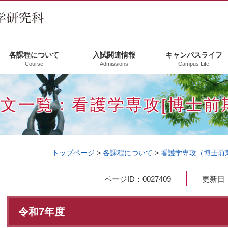
各課程について
入試関連情報
キャンパスライフ
Course
Admissions
Campus Life
文一覧：看護学専攻[博士前
トップページ
>
各課程について
>
看護学専攻（博士前
本
ページID：0027409
更新日：
文
令和7年度