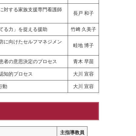
に対する家族支援専門看護師
長戸 和子
てる力」を捉える援助
竹﨑 久美子
防に向けたセルフマネジメン
畦地 博子
患者の意思決定のプロセス
青木 早苗
認知的プロセス
大川 宣容
行動
大川 宣容
主指導教員