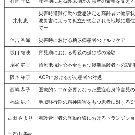
村岡 千紘
壮年期にある終末期がん患者の希望を支える
災害時避難行動の意思決定と高齢者の健康状
井東 恵
波災害によって孤立が想定される地域に居住
てー
信吉 香織
災害時における糖尿病患者のセルフケア
坂口 結映
​育児期における母親の孤独感の経験
​扇谷 静香
​治療抵抗性心不全をもつ後期高齢者への訪
阪本 祐子
ACPにおけるがん患者の対処
西嶋 恭子
医療的ケアが必要となった重症心身障害児の
福添 純子
地域移行期の精神障害をもつ患者に対するShared d
古田 さより
看護管理者の異動経験におけるトランジショ
三賀山 美紀