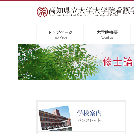
ペ
メ
ー
ニ
ジ
ュ
の
ー
先
を
トップページ
大学院概要
Top Page
About us
頭
飛
で
ば
す
し
修士論
。
て
本
文
へ