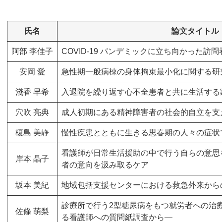
氏名
論文タイトル
阿部 李佳子
COVID-19 パンデミックに立ち向かった訪
安岡 愛
急性期一般病棟の身体拘束最小化に関する研
淺香 早希
入退院を繰り返す心不全患者と共に生活する
穴吹 亮典
成人初期にある精神障害者の社会的自立を支
榎島 美静
慢性疾患とともに生きる思春期の人々の症状
看護師が日常生活援助の中で行う自らの意思
岸本 晶子
者の意向を汲み取るケア
坂本 美紀
地域包括支援センターにおける救急外来から
診療所で行う2型糖尿病をもつ就労者への治療
佐條 萌梨
る看護師への質問紙調査から―