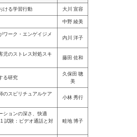
おける学習行動
​大川 宣容
中野 綾美
がワーク・エンゲイジメ
内川 洋子
害児のストレス対処スキ
藤田 佐和
久保田 聰
する研究
美
師のスピリチュアルケア
小林 秀行
ーションの深さ、快適
-1 試験：ビデオ通話と対
畦地 博子