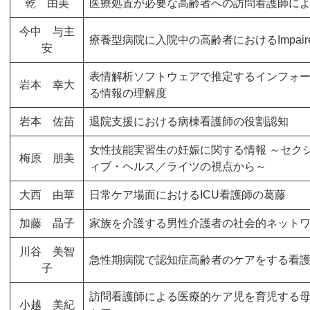
乾 由美
医療処置が必要な高齢者への訪問看護師に
今中 与主
療養型病院に入院中の高齢者におけるImpaired Ski
安
表情解析ソフトウェアで推定するインフォ
岩本 幸大
る情報の理解度
岩本 佐苗
退院支援における病棟看護師の役割認知
女性技能実習生の妊娠に関する情報 ～セク
梅原 朋美
ィブ・ヘルス／ライツの視点から～
大西 由華
日常ケア場面におけるICU看護師の葛藤
加藤 晶子
家族を介護する男性介護者の社会的ネット
川谷 美智
急性期病院で認知症高齢者のケアをする看
子
訪問看護師による医療的ケア児を育児する
小越 美紀