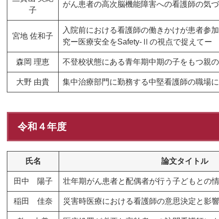
がん患者の高次脳機能障害への看護師の気づ
子
入院前における看護師の働きかけが患者参加
宮地 佐和子
究ー医療安全をSafety-Ⅱの視点で捉えてー
森岡 理恵
不登校状態にある青年期中期の子をもつ親のHelp-se
大野 由貴
​集中治療部門に勤務する中堅看護師の職場
令和４年度
氏名
論文タイトル
田中 陽子
壮年期がん患者と配偶者が行う子どもとの
稲田 佳奈
災害時医療における看護師の意思決定と影