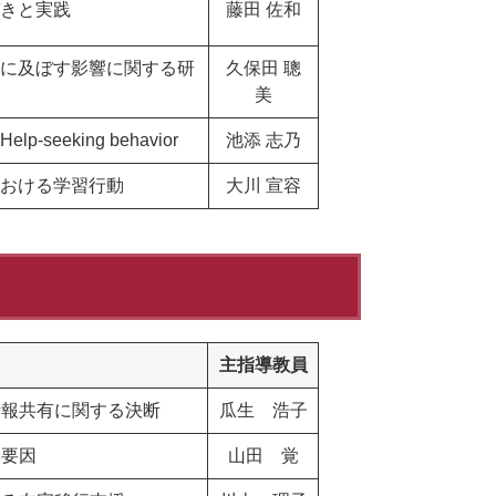
きと実践
藤田 佐和
に及ぼす影響に関する研
久保田 聰
美
eking behavior
池添 志乃
における学習行動
大川 宣容
主指導教員
情報共有に関する決断
瓜生 浩子
響要因
山田 覚