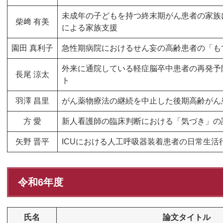
未成年の子どもを持つ終末期がん患者の家族
柴﨑 有美
による家族支援
園田 真利子
急性期病院におけるせん妄の高齢患者の「も
外来に通院している軽症脳卒中患者の再発予
長尾 涼太
ト
羽澤 昌里
がん薬物療法の継続を中止した後期高齢がん
方 愛
新人看護師の臨床判断における「気づき」の
矢野 晋平
ICUにおける人工呼吸器装着患者の日常生活
令和6年度
氏名
論文タイトル