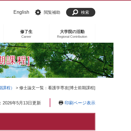
English
閲覧補助
検索
修了生
大学院の活動
Career
Regional Contribution
期課程]
期課程）
>
修士論文一覧：看護学専攻[博士前期課程]
印刷ページ表示
2026年5月13日更新