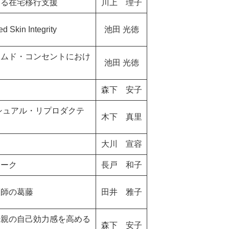
よる在宅移行支援
川上 理子
n Integrity
池田 光徳
ームド・コンセントにおけ
池田 光徳
森下 安子
シュアル・リプロダクテ
木下 真里
大川 宣容
ワーク
長戸 和子
護師の葛藤
田井 雅子
母親の自己効力感を高める
森下 安子