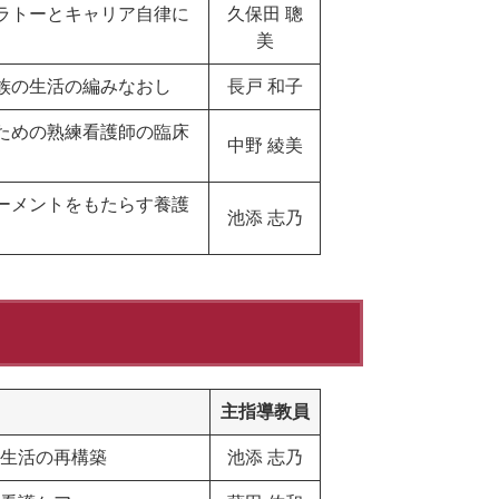
ラトーとキャリア自律に
久保田 聰
美
族の生活の編みなおし
長戸 和子
ための熟練看護師の臨床
中野 綾美
ーメントをもたらす養護
池添 志乃
主指導教員
生活の再構築
​池添 志乃