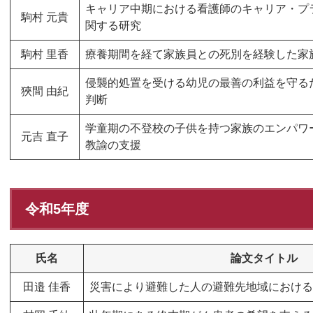
キャリア中期における看護師のキャリア・プ
駒村 元貴
関する研究
駒村 里香
療養期間を経て家族員との死別を経験した家
侵襲的処置を受ける幼児の最善の利益を守る
狹間 由紀
判断
学童期の不登校の子供を持つ家族のエンパワ
元吉 直子
教諭の支援
令和5年度
氏名
論文タイトル
田邉 佳香
災害により避難した人の避難先地域における