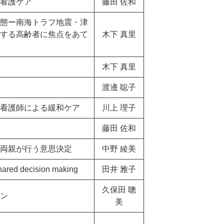
看護ケア
藤田 佐和
態ー南海トラフ地震・津
する高齢者に焦点をあて
木下 真里
木下 真里
渡邊 聡子
問看護師による緩和ケア
川上 理子
藤田 佐和
両親が行う意思決定
中野 綾美
ecision making
田井 雅子
久保田 聰
ン
美