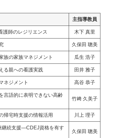
主指導教員
問看護師のレジリエンス
木下 真里
究
久保田 聰美
家族の家族マネジメント
瓜生 浩子
える親への看護実践
田井 雅子
マネジメント
高谷 恭子
を言語的に表明できない高齢
竹﨑 久美子
の帰宅時支援の情報活用
川上 理子
継続支援―CDEJ資格を有す
久保田 聰美