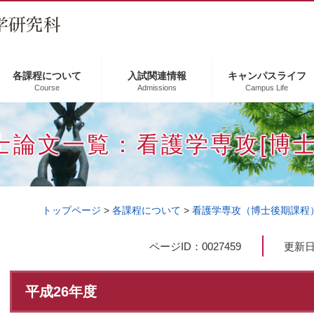
各課程について
入試関連情報
キャンパスライフ
Course
Admissions
Campus Life
士論文一覧：看護学専攻[博士
トップページ
>
各課程について
>
看護学専攻（博士後期課程
本
ページID：0027459
更新日
文
平成26年度