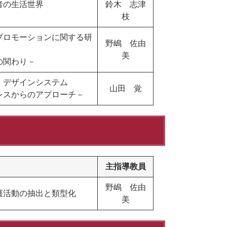
者の生活世界
鈴木 志津
枝
プロモーションに関する研
野嶋 佐由
美
の関わり－
・デザインシステム
山田 覚
レスからのアプローチ－
主指導教員
野嶋 佐由
護活動の抽出と類型化
美