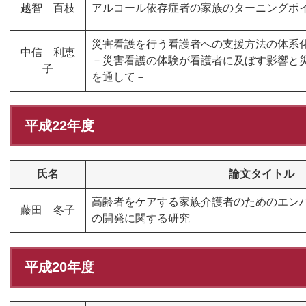
越智 百枝
アルコール依存症者の家族のターニングポ
災害看護を行う看護者への支援方法の体系
中信 利恵
－災害看護の体験が看護者に及ぼす影響と
子
を通して－
平成22年度
氏名
論文タイトル
高齢者をケアする家族介護者のためのエン
藤田 冬子
の開発に関する研究
平成20年度