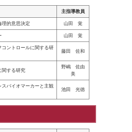
主指導教員
倫理的意思決定
山田 覚
ー
山田 覚
フコントロールに関する研
藤田 佐和
野嶋 佐由
ｎeに関する研究
美
レスバイオマーカーと主観
池田 光徳