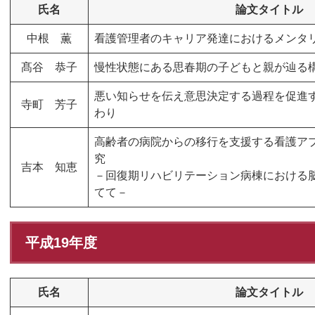
氏名
論文タイトル
中根 薫
看護管理者のキャリア発達におけるメンタ
髙谷 恭子
慢性状態にある思春期の子どもと親が辿る
悪い知らせを伝え意思決定する過程を促進
寺町 芳子
わり
高齢者の病院からの移行を支援する看護ア
究
吉本 知恵
－回復期リハビリテーション病棟における
てて－
平成19年度
氏名
論文タイトル