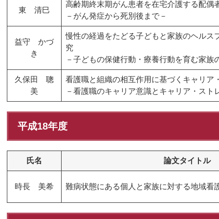
高齢期終末期がん患者を在宅介護する配偶
東 清巳
－がん発症から死別後まで－
慢性の経過をたどる子どもと家族のヘルス
益守 かづ
究
き
－子どもの保健行動・療養行動を育む家族
久保田 聰
看護職と組織の相互作用に基づくキャリア
美
－看護職のキャリア意識とキャリア・スト
平成18年度
氏名
論文タイトル
時長 美希
難病状態にある個人と家族に対する地域看