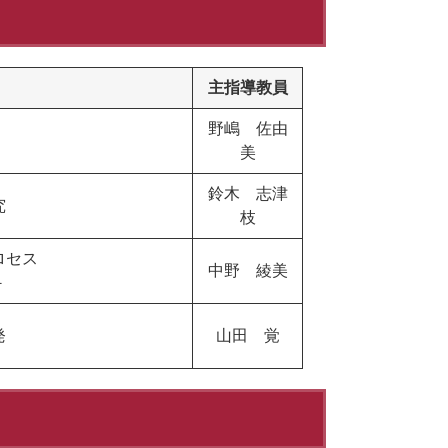
主指導教員
野嶋 佐由
美
鈴木 志津
究
枝
ロセス
中野 綾美
－
発
山田 覚