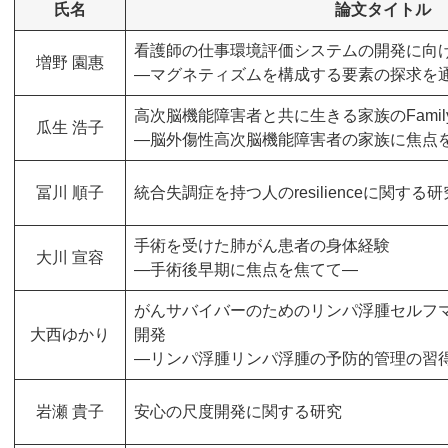
氏名
論文タイトル
看護師の仕事環境評価システムの開発に向
増野 園惠
―マグネティズムを構成する要素の探求を
高次脳機能障害者と共に生きる家族のFamily Ha
瓜生 浩子
―脳外傷性高次脳機能障害者の家族に焦点
冨川 順子
統合失調症を持つ人のresilienceに関する研
手術を受けた肺がん患者の身体経験
大川 宣容
―手術後早期に焦点を焦てて―
がんサバイバーのためのリンパ浮腫セルフ
大西ゆかり
開発
―リンパ浮腫リンパ浮腫の予防的管理の習
岩瀬 貴子
安心の尺度開発に関する研究