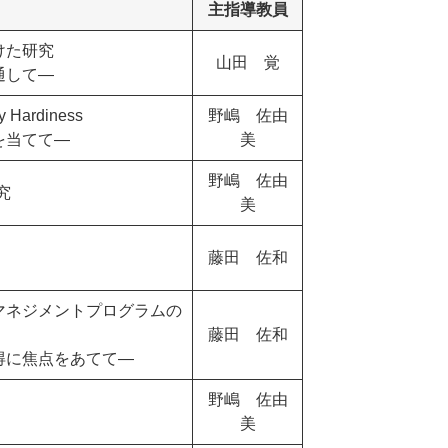
主指導教員
けた研究
山田 覚
通して―
rdiness
野嶋 佐由
を当てて―
美
野嶋 佐由
究
美
藤田 佐和
マネジメントプログラムの
藤田 佐和
得に焦点をあてて―
野嶋 佐由
美