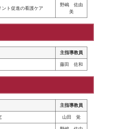
野嶋 佐由
メント促進の看護ケア
美
主指導教員
藤田 佐和
主指導教員
究
山田 覚
野嶋 佐由