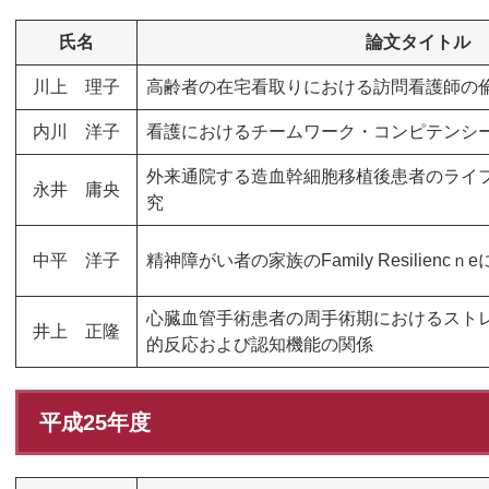
氏名
論文タイトル
川上 理子
高齢者の在宅看取りにおける訪問看護師の
内川 洋子
看護におけるチームワーク・コンピテンシ
外来通院する造血幹細胞移植後患者のライ
永井 庸央
究
中平 洋子
精神障がい者の家族のFamily Resilienc
心臓血管手術患者の周手術期におけるスト
井上 正隆
的反応および認知機能の関係
平成25年度