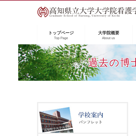
ペ
メ
ー
ニ
ジ
ュ
の
ー
先
を
トップページ
大学院概要
Top Page
About us
頭
飛
で
ば
す
し
過去の博
。
て
本
文
へ