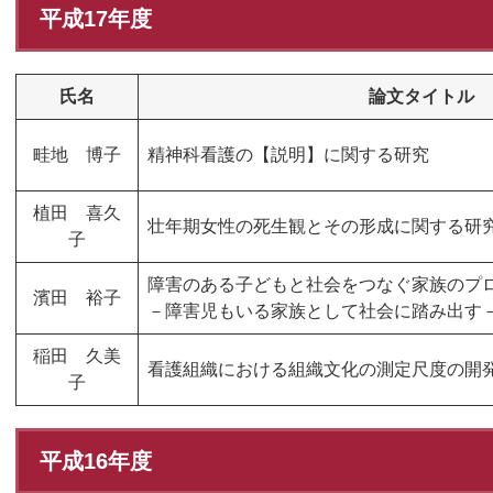
平成17年度
氏名
論文タイトル
畦地 博子
精神科看護の【説明】に関する研究
植田 喜久
壮年期女性の死生観とその形成に関する研
子
障害のある子どもと社会をつなぐ家族のプ
濱田 裕子
－障害児もいる家族として社会に踏み出す
稲田 久美
看護組織における組織文化の測定尺度の開
子
平成16年度