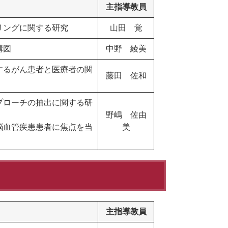
主指導教員
リングに関する研究
山田 覚
構図
中野 綾美
するがん患者と医療者の関
藤田 佐和
プローチの抽出に関する研
野嶋 佐由
脳血管疾患患者に焦点を当
美
主指導教員