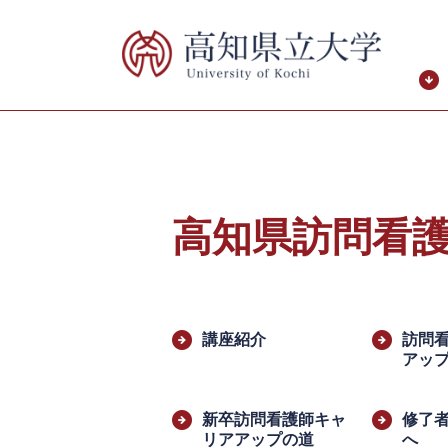
ペ
メ
ー
ニ
ジ
ュ
の
ー
先
を
頭
飛
で
ば
す。
し
て
高知県訪問看
本
文
へ
本
文
講座紹介
訪問
アッ
新卒訪問看護師キャ
修了
リアアップの道
へ