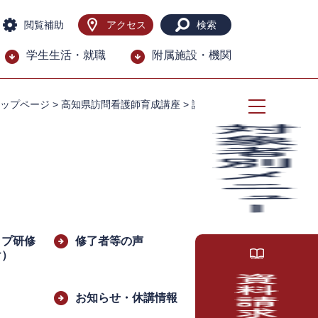
閲覧補助
アクセス
検索
学生生活・就職
附属施設・機関
ップページ
>
高知県訪問看護師育成講座
>
講座紹介
ップ研修
修了者等の声
け）
ク
お知らせ・休講情報