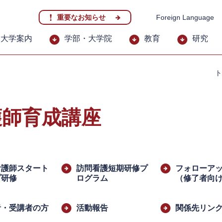
重要なお知らせ
Foreign Language
大学案内
学部・大学院
教育
研究
ト
護師育成講座
看護師スタート
訪問看護短期研修プ
フォローア
プ研修
ログラム
（修了者向
者・受講者の方
活動報告
関係先リン