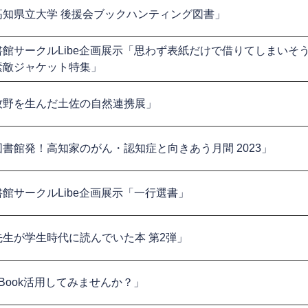
高知県立大学 後援会ブックハンティング図書」
書館サークルLibe企画展示「思わず表紙だけで借りてしまいそ
素敵ジャケット特集」
牧野を生んだ土佐の自然連携展」
図書館発！高知家のがん・認知症と向きあう月間 2023」
書館サークルLibe企画展示「一行選書」
先生が学生時代に読んでいた本 第2弾」
Book活用してみませんか？」