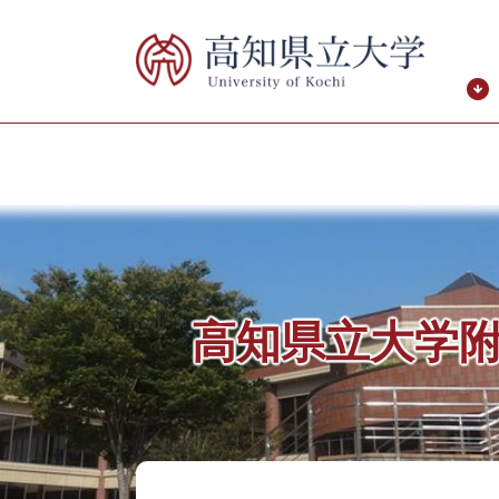
ペ
メ
ー
ニ
ジ
ュ
の
ー
先
を
頭
飛
で
ば
す。
し
て
本
文
へ
高知県立大学
本