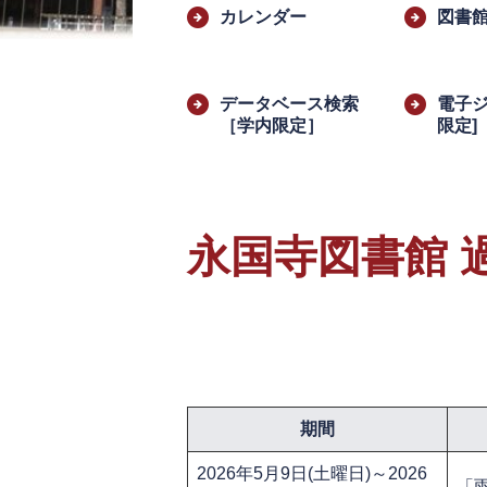
文
カレンダー
図書
データベース検索
電子ジ
［学内限定］
限定]
永国寺図書館 
期間
2026年5月9日(土曜日)～2026
「