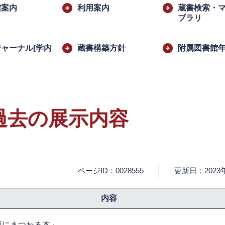
館案内
利用案内
蔵書検索・
ブラリ
ャーナル[学内
蔵書構築方針
附属図書館
過去の展示内容
ページID：0028555
更新日：2023
内容
雨にまつわる本」