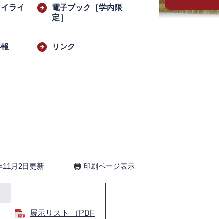
マイライ
電子ブック［学内限
定］
年報
リンク
年11月2日更新
印刷ページ表示
展示リスト （PDF