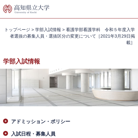
ペ
メ
ー
ニ
ジ
ュ
の
ー
先
を
トップページ
>
学部入試情報
>
看護学部看護学科 令和５年度入学
頭
飛
者選抜の募集人員・選抜区分の変更について［2021年3月29日掲
で
ば
載］
す。
し
て
学部入試情報
本
文
へ
本
アドミッション・ポリシー
文
入試日程・募集人員