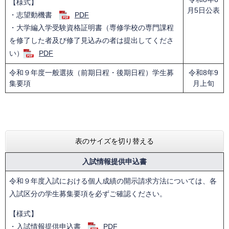
【様式】
月5日公表
・志望動機書
PDF
・大学編入学受験資格証明書（専修学校の専門課程
を修了した者及び修了見込みの者は提出してくださ
い）
PDF
令和９年度一般選抜（前期日程・後期日程）学生募
令和8年9
集要項
月上旬
表のサイズを切り替える
入試情報提供申込書
令和９年度入試における個人成績の開示請求方法については、各
入試区分の学生募集要項を必ずご確認ください。
【様式】
・入試情報提供申込書
PDF