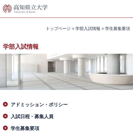
ペ
メ
ー
ニ
ジ
ュ
の
ー
先
を
トップページ
>
学部入試情報
>
学生募集要項
頭
飛
で
ば
学部入試情報
す。
し
て
本
文
へ
本
アドミッション・ポリシー
文
入試日程・募集人員
学生募集要項