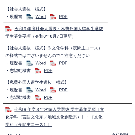
【社会人選抜 様式】
・履歴書
Word
PDF
令和９年度社会人選抜・私費外国人留学生選抜
学生募集要項（令和8年8月7日更新）
【社会人選抜 様式】※文化学科（夜間主コース）
の様式ではございませんのでご注意ください
・履歴書
Word
PDF
・志望動機書
PDF
【私費外国人留学生選抜 様式】
・履歴書
Word
PDF
・志望動機書
PDF
令和９年度３年次編入学選抜 学生募集要項［文
化学科（言語文化系／地域文化創造系）］・［文化
学科（夜間主コース）］
令和8年6