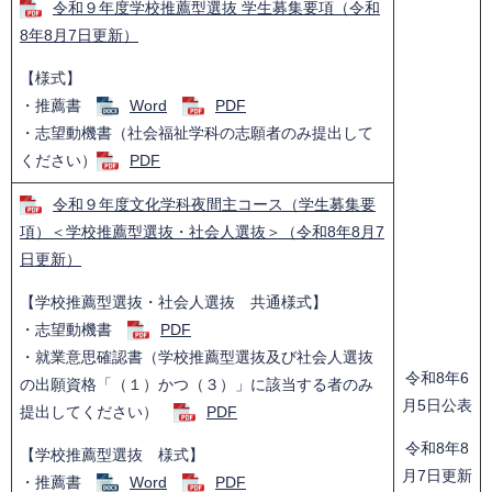
令和９年度学校推薦型選抜 学生募集要項（令和
8年8月7日更新）
【様式】
・推薦書
Word
PDF
・志望動機書（社会福祉学科の志願者のみ提出して
ください）
PDF
令和９年度文化学科夜間主コース（学生募集要
項）＜学校推薦型選抜・社会人選抜＞（令和8年8月7
日更新）
【学校推薦型選抜・社会人選抜 共通様式】
・志望動機書
PDF
・就業意思確認書（学校推薦型選抜及び社会人選抜
令和8年6
の出願資格「（１）かつ（３）」に該当する者のみ
月5日公表
提出してください）
PDF
令和8年8
【学校推薦型選抜 様式】
月7日更新
・推薦書
Word
PDF