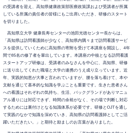
の受講者を迎え、高知県健康政策部医療政策課および受講者が所属
している所属の責任者の皆様にもご出席いただき、研修のスタート
を切りました。
高知県立大学 健康長寿センターの池田光徳センター長からは、
「高知県は訪問看護師が少なく、高知県内隅々まで訪問看護サービ
スを提供していくために高知県の寄附を受けて本講座を開設し、4年
間で85名の修了者を輩出しています。本講座の中核となる訪問看護
スタートアップ研修は、受講者のみなさんを中心に、高知県、研修
に送り出してくれた職場と大学の連携のうえ成り立っています。近
年、実践的知恵が大事と言われていますが、腰を落ち着けて、本や
文献を通じて基本的な知識を学ぶことも重要です。生きた患者さん
への看護はそれぞれの気持ち、生活、バックグランドがありマニュ
アル通りには対応できず、時間の余裕がなく、その場で判断し対応
するためには裏付けとなる知識体系が必要です。研修とOJTを通し
て実践のなかで知識を深めていき、高知県の訪問看護師としてご活
躍いただきたい。」と期待と励ましのお言葉がありました。