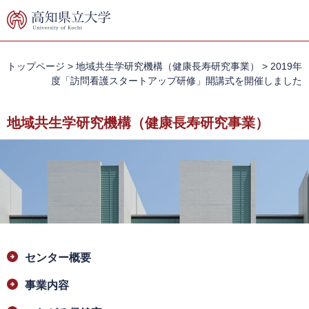
ペ
メ
ー
ニ
ジ
ュ
の
ー
先
を
トップページ
>
地域共生学研究機構（健康長寿研究事業）
>
2019年
頭
飛
度「訪問看護スタートアップ研修」開講式を開催しました
で
ば
す。
し
地域共生学研究機構（健康長寿研究事業）
て
本
文
へ
本
センター概要
文
事業内容