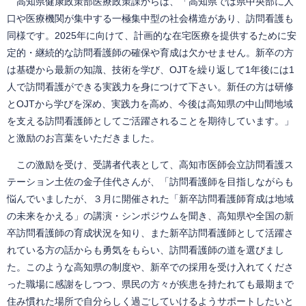
高知県健康政策部医療政策課からは、「高知県では県中央部に人
口や医療機関が集中する一極集中型の社会構造があり、訪問看護も
同様です。2025年に向けて、計画的な在宅医療を提供するために安
定的・継続的な訪問看護師の確保や育成は欠かせません。新卒の方
は基礎から最新の知識、技術を学び、OJTを繰り返して1年後には1
人で訪問看護ができる実践力を身につけて下さい。新任の方は研修
とOJTから学びを深め、実践力を高め、今後は高知県の中山間地域
を支える訪問看護師としてご活躍されることを期待しています。」
と激励のお言葉をいただきました。
この激励を受け、受講者代表として、高知市医師会立訪問看護ス
テーション土佐の金子佳代さんが、「訪問看護師を目指しながらも
悩んでいましたが、３月に開催された「新卒訪問看護師育成は地域
の未来をかえる」の講演・シンポジウムを聞き、高知県や全国の新
卒訪問看護師の育成状況を知り、また新卒訪問看護師として活躍さ
れている方の話からも勇気をもらい、訪問看護師の道を選びまし
た。このような高知県の制度や、新卒での採用を受け入れてくださ
った職場に感謝をしつつ、県民の方々が疾患を持たれても最期まで
住み慣れた場所で自分らしく過ごしていけるようサポートしたいと