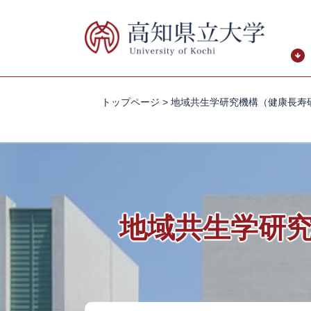
ペ
メ
ー
ニ
ジ
ュ
の
ー
先
を
頭
飛
トップページ
>
地域共生学研究機構（健康長寿
で
ば
す。
し
て
本
文
へ
地域共生学研
本