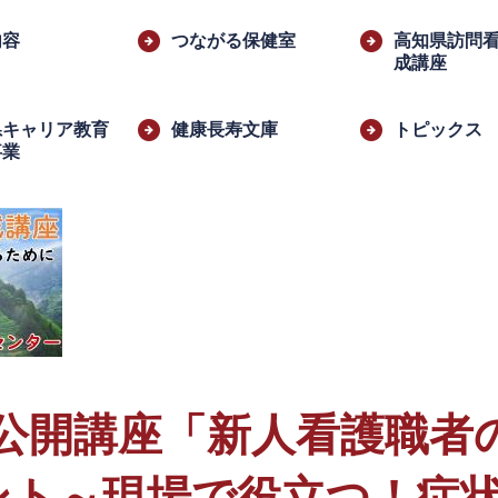
内容
つながる保健室
高知県訪問
成講座
県キャリア教育
健康長寿文庫
トピックス
事業
​
部公開講座「新人看護職者
ント～現場で役立つ！症