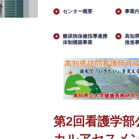
文
センター概要
事業
糖尿病保健指導連携
高知
体制構築事業
推進
第2回看護学
カルアセスメ