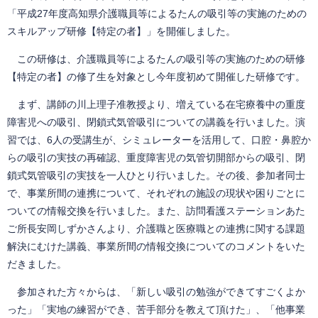
「平成27年度高知県介護職員等によるたんの吸引等の実施のための
スキルアップ研修【特定の者】」を開催しました。
この研修は、介護職員等によるたんの吸引等の実施のための研修
【特定の者】の修了生を対象とし今年度初めて開催した研修です。
まず、講師の川上理子准教授より、増えている在宅療養中の重度
障害児への吸引、閉鎖式気管吸引についての講義を行いました。演
習では、6人の受講生が、シミュレーターを活用して、口腔・鼻腔か
らの吸引の実技の再確認、重度障害児の気管切開部からの吸引、閉
鎖式気管吸引の実技を一人ひとり行いました。その後、参加者同士
で、事業所間の連携について、それぞれの施設の現状や困りごとに
ついての情報交換を行いました。また、訪問看護ステーションあた
ご所長安岡しずかさんより、介護職と医療職との連携に関する課題
解決にむけた講義、事業所間の情報交換についてのコメントをいた
だきました。
参加された方々からは、「新しい吸引の勉強ができてすごくよか
った」「実地の練習ができ、苦手部分を教えて頂けた」、「他事業