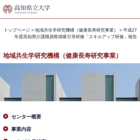
ペ
メ
ー
ニ
ジ
ュ
の
ー
先
を
トップページ
>
地域共生学研究機構（健康長寿研究事業）
>
平成27
頭
飛
年度高知県介護職員喀痰吸引等研修「スキルアップ研修」報告
で
ば
す。
し
地域共生学研究機構（健康長寿研究事業）
て
本
文
へ
本
センター概要
文
事業内容