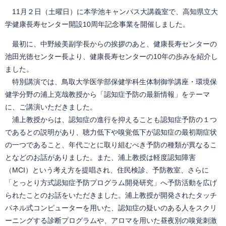
11月２日（土曜日）に本学池キャンパス大講義室で、高知県立大
学健康長寿センター開設10周年記念事業を開催しました。
最初に、中野綾美副学長からの挨拶のあと、健康長寿センターの
池田光徳センター長より、健康長寿センターの10年の歩みを紹介し
ました。
特別講演では、鳥取大学医学部保健学科生体制御学講座・環境保
健学分野の浦上克哉教授から「認知症予防の最新情報」をテーマ
に、ご講演いただきました。
浦上教授からは、認知症の進行を抑えることも認知症予防の１つ
であるとの説明があり、聴力低下や嗅覚低下が認知症の最初期症状
の一つであること、年代ごとに取り組むべき予防の種類が異なるこ
となどのお話がありました。また、浦上教授は軽度認知障害
（MCI）という考え方を提唱され、住民検診、予防教室、さらに
「とっとり方式認知症予防プログラム開発研究」へ予防活動を広げ
られたことのお話をいただきました。浦上教授が開発されたタッチ
パネル式コンピューターを用いた、認知症の疑いのある人をスクリ
ーニングする診断プログラムや、アロマを用いた昼夜別の嗅覚刺激