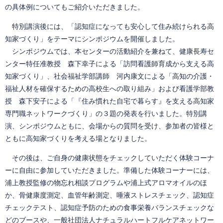
の具体例についてもご紹介いただきました。
特別講演後には、「認知症になっても安心して住み続けられる高
知家づくり」をテーマにシンポジウムを開催しました。
シンポジウムでは、本センターの活動紹介を兼ねて、健康長寿セ
ンター特任准教授 森下幸子による「訪問看護師育成から支える高
知家づくり」、社会福祉学部講師 河内康文による「高知の介護・
福祉人材を確保するための高校生への取り組み」および看護学部教
授 森下安子による「『住み慣れた自宅で暮らす』を支える高知家
専門職ネットワークづくり」の３題の発表を行いました。特別講
演、シンポジウムともに、会場からの質問を受け、参加者の皆様と
ともに高知家づくりを考える場となりました。
その後は、ご自身の健康状態をチェックしていただく体験コーナ
ーに自由に参加していただきました。準備した体験コーナーには、
浦上教授監修の物忘れ相談プログラムや浦上式アロマオイルのほ
か、骨健康度測定、血管年齢測定、唾液ストレスチェック、認知症
チェックテスト、認知症予防のための食事栄養バランスチェックな
どのブースや、一般社団法人ナチュラルハートフルケアネットワー