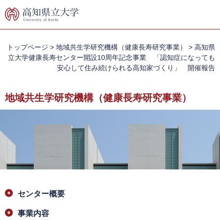
ペ
メ
ー
ニ
ジ
ュ
の
ー
先
を
トップページ
>
地域共生学研究機構（健康長寿研究事業）
>
高知県
頭
飛
立大学健康長寿センター開設10周年記念事業 「認知症になっても
で
ば
安心して住み続けられる高知家づくり」 開催報告
す。
し
て
地域共生学研究機構（健康長寿研究事業）
本
文
へ
本
センター概要
文
事業内容