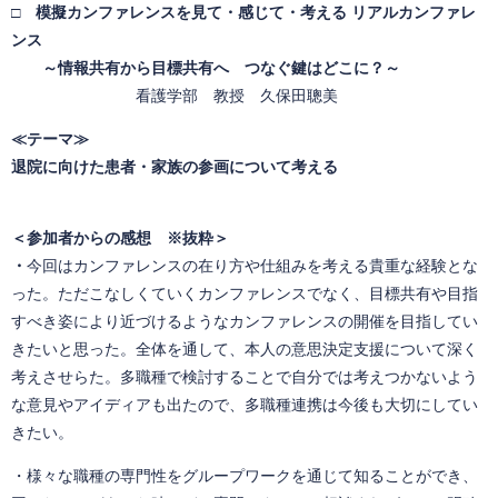
□
模擬カンファレンスを見て・感じて・考える リアルカンファレ
ンス
～情報共有から目標共有へ つなぐ鍵はどこに？～
看護学部 教授 久保田聰美
≪テーマ≫
退院に向けた患者・家族の参画について考える
＜参加者からの感想 ※抜粋＞
・
今回はカンファレンスの在り方や仕組みを考える貴重な経験とな
った。ただこなしくていくカンファレンスでなく、目標共有や目指
すべき姿により近づけるようなカンファレンスの開催を目指してい
きたいと思った。全体を通して、本人の意思決定支援について深く
考えさせらた。多職種で検討することで自分では考えつかないよう
な意見やアイディアも出たので、多職種連携は今後も大切にしてい
きたい。​
・様々な職種の専門性をグループワークを通じて知ることができ、