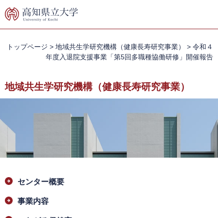
ペ
メ
ー
ニ
ジ
ュ
の
ー
先
を
トップページ
>
地域共生学研究機構（健康長寿研究事業）
>
令和４
頭
飛
年度入退院支援事業「第5回多職種協働研修」開催報告
で
ば
す。
し
地域共生学研究機構（健康長寿研究事業）
て
本
文
へ
本
センター概要
文
事業内容