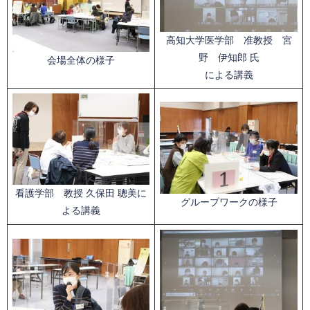
高知大学医学部 准教授 宮
野 伊知郎 氏
会場全体の様子
による講義
看護学部 教授 久保田 聰美に
グループワークの様子
よる講義