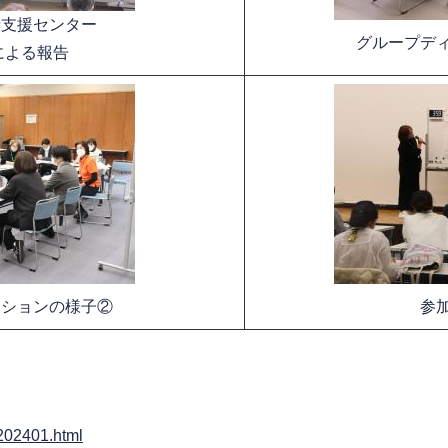
括支援センター
グループデ
による報告
ッションの様子②
参
in202401.html