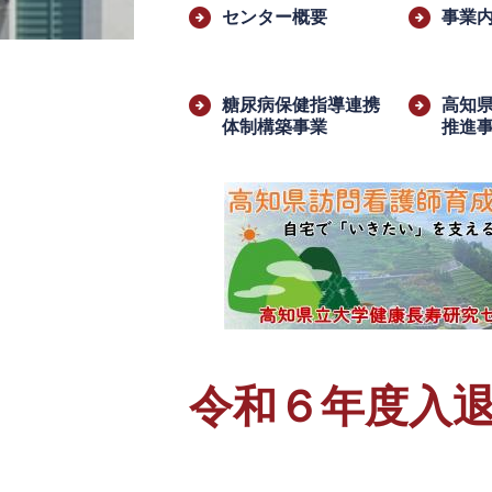
文
センター概要
事業
糖尿病保健指導連携
高知
体制構築事業
推進
令和６年度入