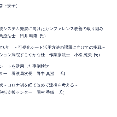
 森下安子）
システム発展に向けたカンファレンス改善の取り組み​​
臼井 晴隆 氏）
て6年 ～可視化シート活用方法の課題に向けての挑戦～​
こやかな杜 作業療法士 小松 純矢 氏）
シートを活用した事例検討​
局次長 野中 真澄 氏)
携～コロナ禍を経て改めて連携を考える～​
ンター 岡村 香織 氏）