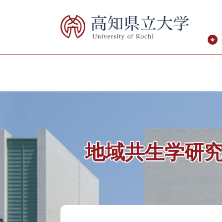
ペ
メ
ー
ニ
ジ
ュ
の
ー
先
を
頭
飛
で
ば
す。
し
て
本
文
へ
地域共生学研
本