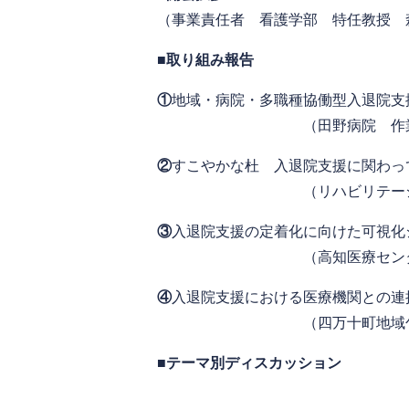
（事業責任者 看護学部 特任教授
■
取り組み報告
①
地域・病院・多職種協働型入退院支援
（田野病院 作業療法士 
②
すこやかな杜 入退院支援に関わっ
（リハビリテーション病院す
③
入退院支援の定着化に向けた可視化
（高知医療センター 看護
④
入退院支援における医療機関との連
（四万十町地域包括支援セ
■
テーマ別ディスカッション