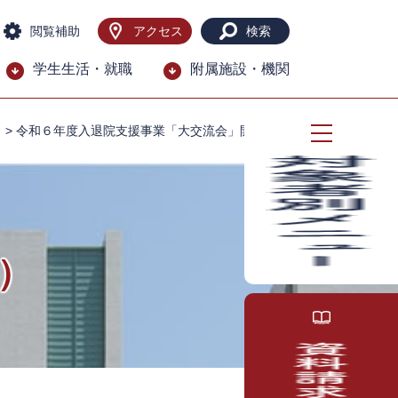
閲覧補助
アクセス
検索
学生生活・就職
附属施設・機関
）
>
令和６年度入退院支援事業「大交流会」開催報告
）