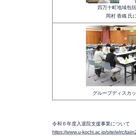
​四万十町地域包
岡村 香織 氏
​​グループディスカ
令和６年度入退院支援事業について
https://www.u-kochi.ac.jp/site/wlrc/tai