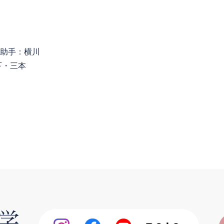
任助手：横川
下・三本