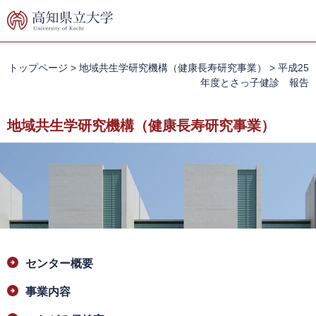
ペ
メ
ー
ニ
ジ
ュ
の
ー
先
を
トップページ
>
地域共生学研究機構（健康長寿研究事業）
>
平成25
頭
飛
年度とさっ子健診 報告
で
ば
す。
し
地域共生学研究機構（健康長寿研究事業）
て
本
文
へ
本
センター概要
文
事業内容