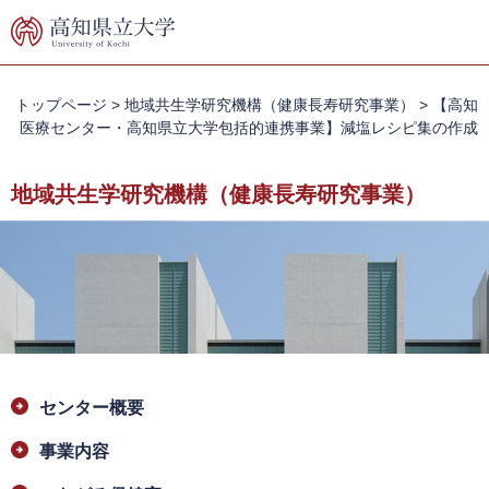
ペ
メ
ー
ニ
ジ
ュ
の
ー
先
を
トップページ
>
地域共生学研究機構（健康長寿研究事業）
>
【高知
頭
飛
医療センター・高知県立大学包括的連携事業】減塩レシピ集の作成
で
ば
す。
し
地域共生学研究機構（健康長寿研究事業）
て
本
文
へ
本
センター概要
文
事業内容