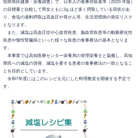
知県県民健康・栄養調査）で、日本人の食事摂取基準（2020 年版）
の目標量と比較して男女ともに2g ほど多く摂取している現状があ
り、食塩の過剰摂取は高血圧や胃がん等、生活習慣病の発症リスク
となります。
また、減塩は高血圧症や心血管疾患、脳血管疾患等の動脈硬化性
疾患や慢性腎臓病といった様々な疾患の食事療法の基本となりま
す。
本事業では高知医療センター栄養局の管理栄養士と協働し、高知
県民への減塩の啓発、減塩を要する患者の食事療法の一助となるこ
とを目的としています。
令和7年度にはこのレシピを元にした料理教室を開催する予定で
す。