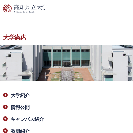
ペ
メ
ー
ニ
ジ
ュ
の
ー
先
を
頭
飛
大学案内
で
ば
す。
し
て
本
文
へ
本
大学紹介
文
情報公開
キャンパス紹介
教員紹介