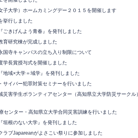
女子大学）ホームカミングデー２０１５を開催します
を挙行しました
『ごきげんよう青春』を発刊しました
教育研究棟が完成しました
永国寺キャンパスの立ち入り制限について
度学長賞授与式を開催しました
『地域×大学＝域学』を発刊しました
・サイバー犯罪対策セミナーを行いました
域災害学生ボランティアセンター（高知県立大学防災サークル
。
医療センター・高知県立大学合同災害訓練を行いました
『垣根のない大学』を発刊しました
ラブJapareanがよさこい祭りに参加しました