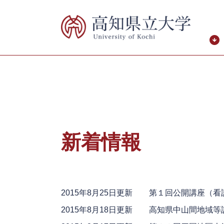
ペ
メ
ー
ニ
ジ
ュ
の
ー
先
を
頭
飛
で
ば
す。
し
て
本
本
文
文
新着情報
へ
2015年8月25日更新
第１回公開講座（看
2015年8月18日更新
高知県中山間地域等