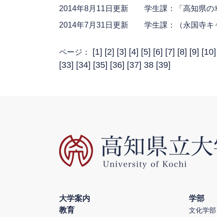
2014年8月11日更新
学生課：「高知県の
2014年7月31日更新
学生課：（永国寺キ
[
1
] [
2
] [
3
] [
4
] [
5
] [
6
] [
7
] [
8
] [
9
] [
10
]
ページ：
[
33
] [
34
] [
35
] [
36
] [
37
] 38 [
39
]
大学案内
学部
教育
文化学部