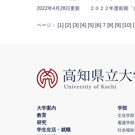
2022年4月28日更新
２０２２年度前期「
[
1
] [
2
] [
3
] [
4
] [
5
] [
6
] 7 [
8
] [
9
] [
10
] [
ページ：
大学案内
学部
教育
文化学部
研究
看護学部
学生生活・就職
社会福祉