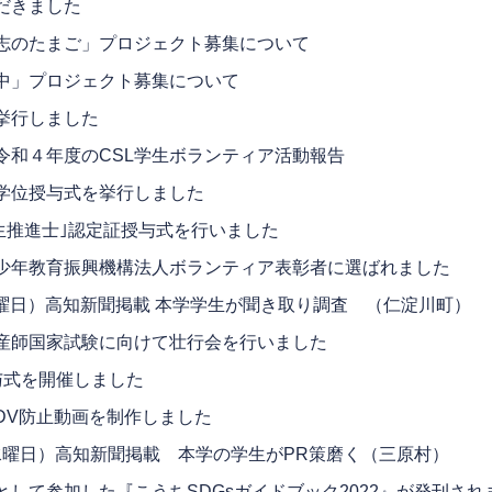
だきました
志のたまご」プロジェクト募集について
中」プロジェクト募集について
挙行しました
令和４年度のCSL学生ボランティア活動報告
学位授与式を挙行しました
生推進士｣認定証授与式を行いました
少年教育振興機構法人ボランティア表彰者に選ばれました
（日曜日）高知新聞掲載 本学学生が聞き取り調査 （仁淀川町）
産師国家試験に向けて壮行会を行いました
与式を開催しました
DV防止動画を制作しました
日（水曜日）高知新聞掲載 本学の学生がPR策磨く（三原村）
して参加した『こうちSDGsガイドブック2022』が発刊され