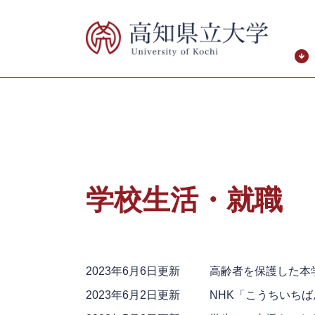
ペ
メ
ー
ニ
ジ
ュ
の
ー
先
を
頭
飛
で
ば
す。
し
て
本
本
文
文
学校生活・就職
へ
2023年6月6日更新
高齢者を保護した本
2023年6月2日更新
NHK「こうちいち