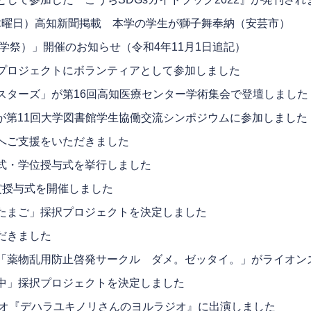
日（木曜日）高知新聞掲載 本学の学生が獅子舞奉納（安芸市）
大学祭）」開催のお知らせ（令和4年11月1日追記）
プロジェクトにボランティアとして参加しました
スターズ」が第16回高知医療センター学術集会で登壇しました
eが第11回大学図書館学生協働交流シンポジウムに参加しました
へご支援をいただきました
式・学位授与式を挙行しました
賞授与式を開催しました
たまご」採択プロジェクトを決定しました
だきました
「薬物乱用防止啓発サークル ダメ。ゼッタイ。」がライオン
中」採択プロジェクトを決定しました
ジオ『デハラユキノリさんのヨルラジオ』に出演しました