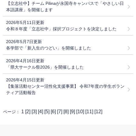
【立志社中】チーム Pilinaが永国寺キャンパスで「やさしい日
本語講座」を開催します
2026年5月11日更新
令和８年度「立志社中」採択プロジェクトを決定しました
2026年5月7日更新
各学部で「新入生のつどい」を開催しました
2026年4月16日更新
「県大サークル祭2026」を開催しました
2026年4月15日更新
【集落活動センター活性化支援事業】 令和7年度の学生ボラン
ティア活動報告
1 [
2
] [
3
] [
4
] [
5
] [
6
] [
7
] [
8
] [
9
] [
10
] [
11
] [
12
]
ページ：