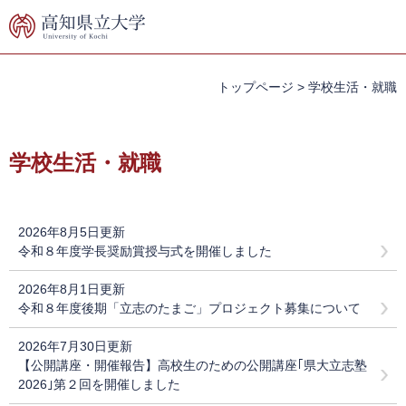
ペ
メ
ー
ニ
ジ
ュ
の
ー
先
を
トップページ
>
学校生活・就職
頭
飛
で
ば
本
す。
し
文
学校生活・就職
て
本
文
へ
2026年8月5日更新
令和８年度学長奨励賞授与式を開催しました
2026年8月1日更新
令和８年度後期「立志のたまご」プロジェクト募集について
2026年7月30日更新
【公開講座・開催報告】高校生のための公開講座｢県大立志塾
2026｣第２回を開催しました