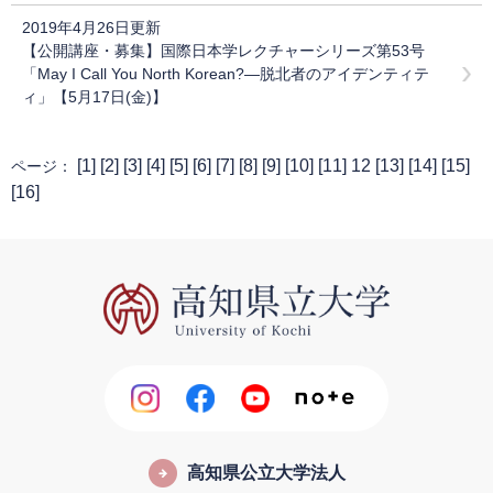
2019年4月26日更新
【公開講座・募集】国際日本学レクチャーシリーズ第53号
「May I Call You North Korean?―脱北者のアイデンティテ
ィ」【5月17日(金)】
[
1
] [
2
] [
3
] [
4
] [
5
] [
6
] [
7
] [
8
] [
9
] [
10
] [
11
] 12 [
13
] [
14
] [
15
]
ページ：
[
16
]
高知県公立大学法人