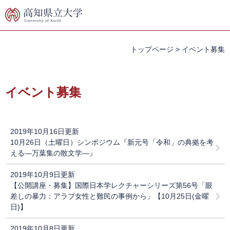
ペ
メ
ー
ニ
ジ
ュ
の
ー
先
を
トップページ
>
イベント募集
頭
飛
で
ば
本
す。
し
文
イベント募集
て
本
文
へ
2019年10月16日更新
10月26日（土曜日）シンポジウム『新元号「令和」の典拠を考
える―万葉集の散文学―』
2019年10月9日更新
【公開講座・募集】国際日本学レクチャーシリーズ第56号「眼
差しの暴力：アラブ女性と難民の事例から」【10月25日(金曜
日)】
2019年10月8日更新