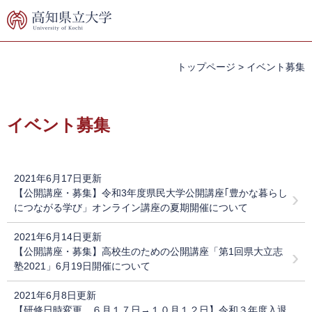
ペ
メ
ー
ニ
ジ
ュ
の
ー
先
を
トップページ
>
イベント募集
頭
飛
で
ば
本
す。
し
文
イベント募集
て
本
文
へ
2021年6月17日更新
【公開講座・募集】令和3年度県民大学公開講座｢豊かな暮らし
につながる学び」オンライン講座の夏期開催について
2021年6月14日更新
【公開講座・募集】高校生のための公開講座「第1回県大立志
塾2021」6月19日開催について
2021年6月8日更新
【研修日時変更 ６月１７日→１０月１２日】令和３年度入退