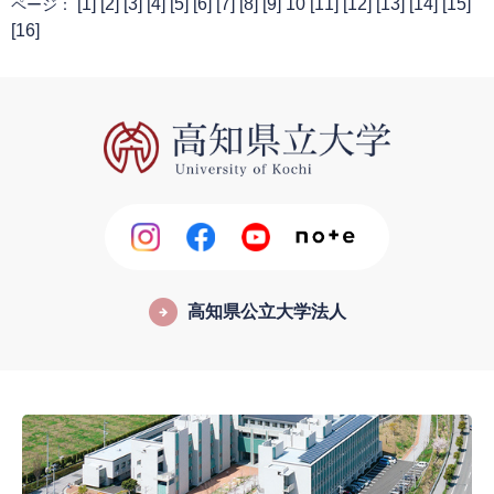
[
1
] [
2
] [
3
] [
4
] [
5
] [
6
] [
7
] [
8
] [
9
] 10 [
11
] [
12
] [
13
] [
14
] [
15
]
ページ：
[
16
]
高知県公立大学法人