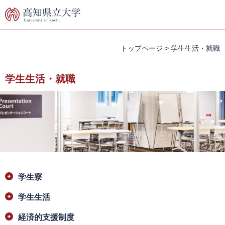
ペ
メ
ー
ニ
ジ
ュ
の
ー
先
を
トップページ
>
学生生活・就職
頭
飛
で
ば
学生生活・就職
す。
し
て
本
文
へ
本
学生寮
文
学生生活
経済的支援制度