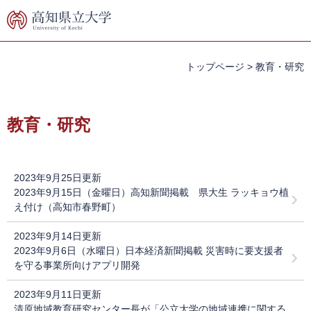
ペ
メ
ー
ニ
ジ
ュ
の
ー
先
を
トップページ
>
教育・研究
頭
飛
で
ば
本
す。
し
文
教育・研究
て
本
文
へ
2023年9月25日更新
2023年9月15日（金曜日）高知新聞掲載 県大生 ラッキョウ植
え付け（高知市春野町）
2023年9月14日更新
2023年9月6日（水曜日）日本経済新聞掲載 災害時に要支援者
を守る事業所向けアプリ開発
2023年9月11日更新
清原地域教育研究センター長が「公立大学の地域連携に関する