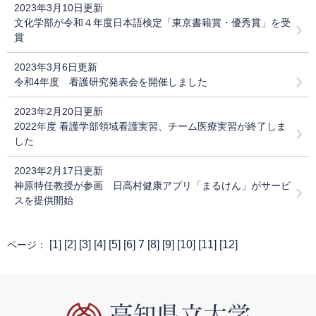
2023年3月10日更新
文化学部が令和４年度日本語検定「東京書籍賞・優秀賞」を受
賞
2023年3月6日更新
令和4年度 看護研究発表会を開催しました
2023年2月20日更新
2022年度 看護学部領域看護実習、チーム医療実習が終了しま
した
2023年2月17日更新
神原特任教授が参画 日高村健康アプリ「まるけん」がサービ
スを提供開始
[
1
] [
2
] [
3
] [
4
] [
5
] [
6
] 7 [
8
] [
9
] [
10
] [
11
] [
12
]
ページ：