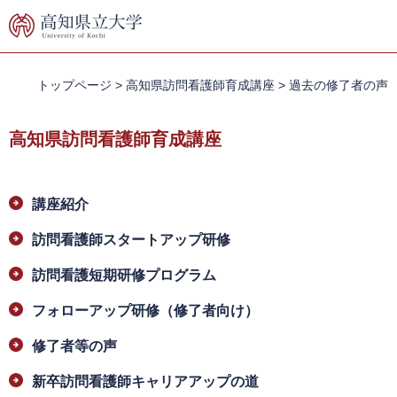
ペ
メ
ー
ニ
ジ
ュ
の
ー
先
を
トップページ
>
高知県訪問看護師育成講座
>
過去の修了者の声
頭
飛
で
ば
高知県訪問看護師育成講座
す。
し
て
本
本
文
講座紹介
文
へ
訪問看護師スタートアップ研修
訪問看護短期研修プログラム
フォローアップ研修（修了者向け）
修了者等の声
新卒訪問看護師キャリアアップの道