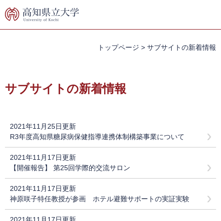
ペ
メ
ー
ニ
ジ
ュ
の
ー
先
を
トップページ
>
サブサイトの新着情報
頭
飛
で
ば
本
す。
し
文
サブサイトの新着情報
て
本
文
へ
2021年11月25日更新
R3年度高知県糖尿病保健指導連携体制構築事業について
2021年11月17日更新
【開催報告】 第25回学際的交流サロン
2021年11月17日更新
神原咲子特任教授が参画 ホテル避難サポートの実証実験
2021年11月17日更新