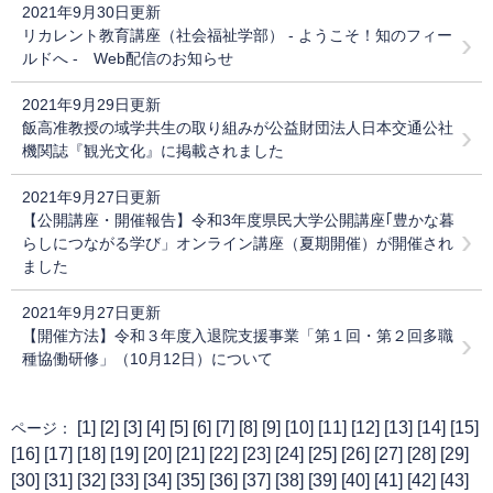
2021年9月30日更新
リカレント教育講座（社会福祉学部） - ようこそ！知のフィー
ルドへ - Web配信のお知らせ
2021年9月29日更新
飯高准教授の域学共生の取り組みが公益財団法人日本交通公社
機関誌『観光文化』に掲載されました
2021年9月27日更新
【公開講座・開催報告】令和3年度県民大学公開講座｢豊かな暮
らしにつながる学び」オンライン講座（夏期開催）が開催され
ました
2021年9月27日更新
【開催方法】令和３年度入退院支援事業「第１回・第２回多職
種協働研修」（10月12日）について
[
1
] [
2
] [
3
] [
4
] [
5
] [
6
] [
7
] [
8
] [
9
] [
10
] [
11
] [
12
] [
13
] [
14
] [
15
]
ページ：
[
16
] [
17
] [
18
] [
19
] [
20
] [
21
] [
22
] [
23
] [
24
] [
25
] [
26
] [
27
] [
28
] [
29
]
[
30
] [
31
] [
32
] [
33
] [
34
] [
35
] [
36
] [
37
] [
38
] [
39
] [
40
] [
41
] [
42
] [
43
]