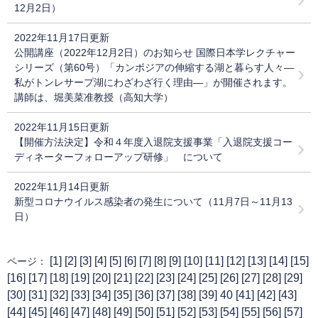
12月2日）
2022年11月17日更新
公開講座（2022年12月2日）のお知らせ 国際日本学レクチャー
シリーズ（第60号）「カンボジアの伸縮する湖と暮らす人々―
私がトンレサープ湖にわざわざ行く理由―」が開催されます。
講師は、堀美菜准教授（高知大学）
2022年11月15日更新
【開催方法決定】令和４年度入退院支援事業「入退院支援コー
ディネーターフォローアップ研修」 について
2022年11月14日更新
新型コロナウイルス感染者の発生について（11月7日～11月13
日）
[
1
] [
2
] [
3
] [
4
] [
5
] [
6
] [
7
] [
8
] [
9
] [
10
] [
11
] [
12
] [
13
] [
14
] [
15
]
ページ：
[
16
] [
17
] [
18
] [
19
] [
20
] [
21
] [
22
] [
23
] [
24
] [
25
] [
26
] [
27
] [
28
] [
29
]
[
30
] [
31
] [
32
] [
33
] [
34
] [
35
] [
36
] [
37
] [
38
] [
39
] 40 [
41
] [
42
] [
43
]
[
44
] [
45
] [
46
] [
47
] [
48
] [
49
] [
50
] [
51
] [
52
] [
53
] [
54
] [
55
] [
56
] [
57
]