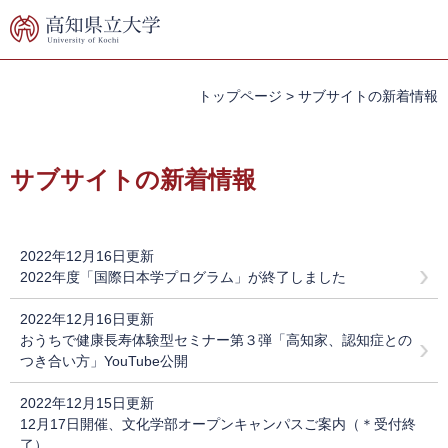
ペ
メ
ー
ニ
ジ
ュ
の
ー
先
を
トップページ
>
サブサイトの新着情報
頭
飛
で
ば
本
す。
し
文
サブサイトの新着情報
て
本
文
へ
2022年12月16日更新
2022年度「国際日本学プログラム」が終了しました
2022年12月16日更新
おうちで健康長寿体験型セミナー第３弾「高知家、認知症との
つき合い方」YouTube公開
2022年12月15日更新
12月17日開催、文化学部オープンキャンパスご案内（＊受付終
了）