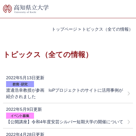
ペ
メ
ー
ニ
ジ
ュ
の
ー
先
を
トップページ
>
トピックス（全ての情報）
頭
飛
で
ば
本
す。
し
文
トピックス（全ての情報）
て
本
文
へ
2022年5月13日更新
渡邊浩幸教授が参画 IoPプロジェクトのサイトに活用事例が
紹介されました
2022年5月9日更新
【公開講座】令和4年度安芸シルバー短期大学の開催について
2022年4月28日更新