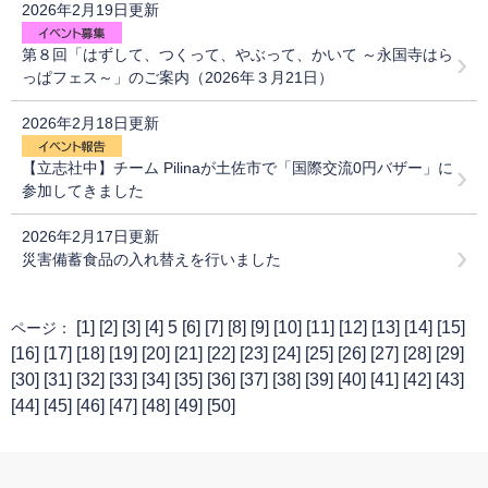
2026年2月19日更新
第８回「はずして、つくって、やぶって、かいて ～永国寺はら
っぱフェス～」のご案内（2026年３月21日）
2026年2月18日更新
【立志社中】チーム Pilinaが土佐市で「国際交流0円バザー」に
参加してきました
2026年2月17日更新
災害備蓄食品の入れ替えを行いました
[
1
] [
2
] [
3
] [
4
] 5 [
6
] [
7
] [
8
] [
9
] [
10
] [
11
] [
12
] [
13
] [
14
] [
15
]
ページ：
[
16
] [
17
] [
18
] [
19
] [
20
] [
21
] [
22
] [
23
] [
24
] [
25
] [
26
] [
27
] [
28
] [
29
]
[
30
] [
31
] [
32
] [
33
] [
34
] [
35
] [
36
] [
37
] [
38
] [
39
] [
40
] [
41
] [
42
] [
43
]
[
44
] [
45
] [
46
] [
47
] [
48
] [
49
] [
50
]