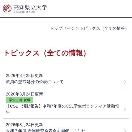
ペ
メ
ー
ニ
ジ
ュ
の
ー
先
を
トップページ
>
トピックス（全ての情報）
頭
飛
で
ば
本
す。
し
文
トピックス（全ての情報）
て
本
文
へ
2026年3月25日更新
教員の懲戒処分の公表について
2026年3月24日更新
【CSL・活動報告】令和7年度のCSL学生ボランティア活動報
告
2026年3月24日更新
令和７年度 看護研究発表会を開催しました